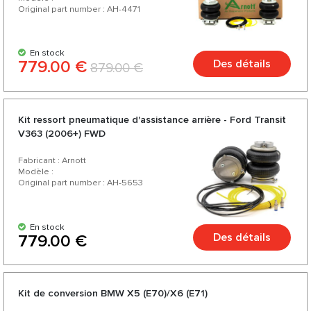
Original part number : AH-4471
En stock
779.00 €
Des détails
879.00 €
Kit ressort pneumatique d'assistance arrière - Ford Transit
V363 (2006+) FWD
Fabricant : Arnott
Modèle :
Original part number : AH-5653
En stock
Des détails
779.00 €
Kit de conversion BMW X5 (E70)/X6 (E71)