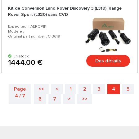
Kit de Conversion Land Rover Discovery 3 (L319), Range
Rover Sport (L320) sans CVD
Expéditeur : AEROPIK
Modèle :
Original part number : C-3619
En stock
Des détails
1444.00 €
Page
<<
<
1
2
3
4
5
4 / 7
6
7
>
>>