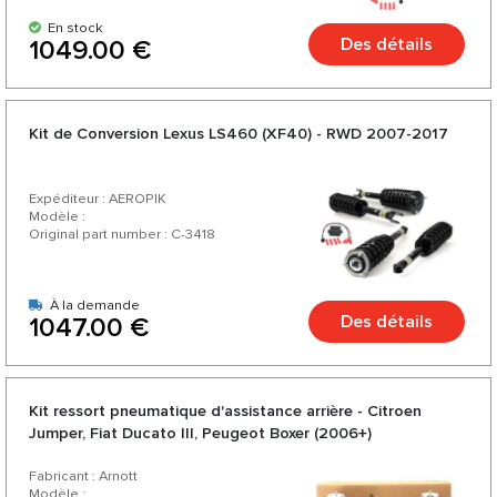
En stock
Des détails
1049.00 €
Kit de Conversion Lexus LS460 (XF40) - RWD 2007-2017
Expéditeur : AEROPIK
Modèle :
Original part number : C-3418
À la demande
Des détails
1047.00 €
Kit ressort pneumatique d'assistance arrière - Citroen
Jumper, Fiat Ducato III, Peugeot Boxer (2006+)
Fabricant : Arnott
Modèle :