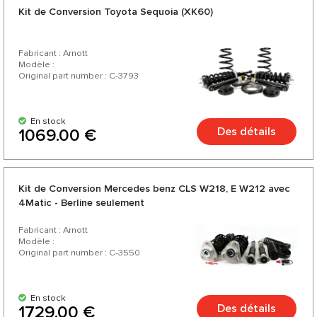
Kit de Conversion Toyota Sequoia (XK60)
Fabricant : Arnott
Modèle :
Original part number : C-3793
En stock
Des détails
1069.00 €
Kit de Conversion Mercedes benz CLS W218, E W212 avec
4Matic - Berline seulement
Fabricant : Arnott
Modèle :
Original part number : C-3550
En stock
Des détails
1729.00 €