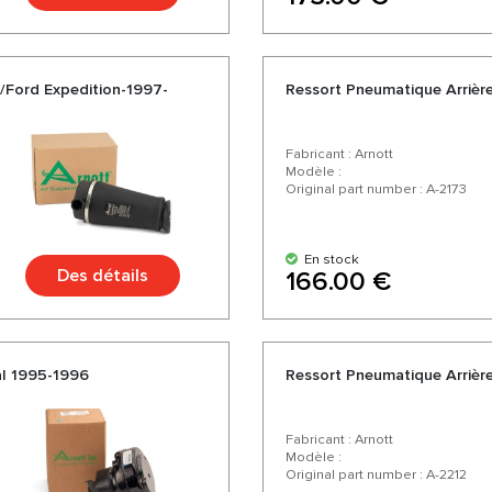
r/Ford Expedition-1997-
Ressort Pneumatique Arrièr
Fabricant : Arnott
Modèle :
Original part number : A-2173
En stock
Des détails
166.00 €
al 1995-1996
Ressort Pneumatique Arrièr
Fabricant : Arnott
Modèle :
Original part number : A-2212