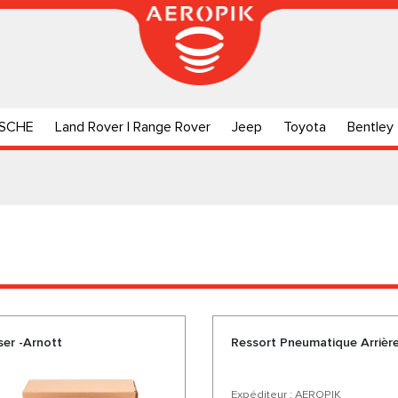
SCHE
Land Rover | Range Rover
Jeep
Toyota
Bentley
ser -Arnott
Ressort Pneumatique Arrièr
Expéditeur : AEROPIK