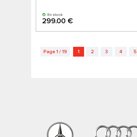
En stock
299.00 €
Page 1 / 19
1
2
3
4
5