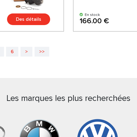
En stock
Des détails
166.00 €
6
>
>>
Les marques les plus recherchées