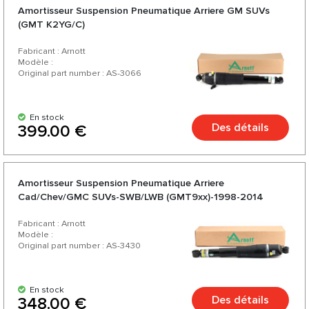
Amortisseur Suspension Pneumatique Arriere GM SUVs
(GMT K2YG/C)
Fabricant : Arnott
Modèle :
Original part number : AS-3066
En stock
Des détails
399.00 €
Amortisseur Suspension Pneumatique Arriere
Cad/Chev/GMC SUVs-SWB/LWB (GMT9xx)-1998-2014
Fabricant : Arnott
Modèle :
Original part number : AS-3430
En stock
Des détails
348.00 €