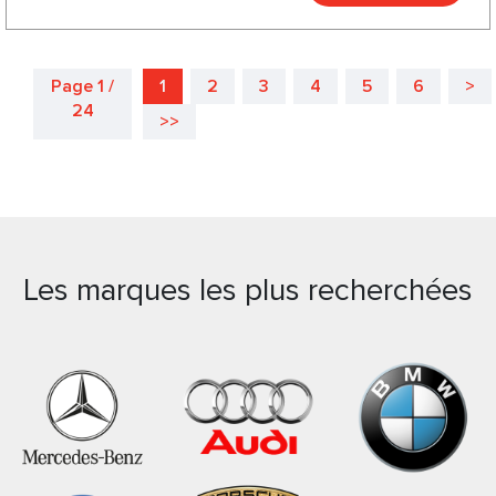
Page 1 /
1
2
3
4
5
6
>
24
>>
Les marques les plus recherchées