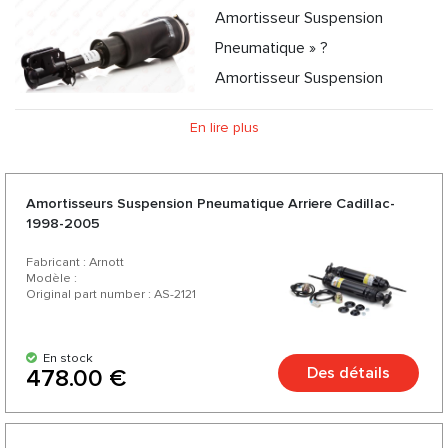
Amortisseur Suspension
Pneumatique » ?
Amortisseur Suspension
Pneumatique - Quels sont les avantages et les avantages
En lire plus
de son utilisation ?
Amortisseur Suspension Pneumatique d'AEROPIK :
Opportunité de consultation professionnelle
Amortisseurs Suspension Pneumatique Arriere Cadillac-
1998-2005
Fabricant : Arnott
Modèle :
Original part number : AS-2121
En stock
Des détails
478.00 €