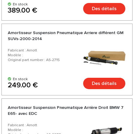
En stock
Des détails
389.00 €
Amortisseur Suspension Pneumatique Arriere différent GM
SUVs-2000-2014
Fabricant : Arnott
Modèle :
Original part number : AS-2715
En stock
Des détails
249.00 €
Amortisseur Suspension Pneumatique Arrière Droit BMW 7
E65- avec EDC
Fabricant : Arnott
Modèle :