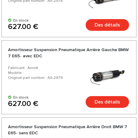
Original part number : AS-2978
En stock
Des détails
627.00 €
Amortisseur Suspension Pneumatique Arrière Gauche BMW
7 E65- avec EDC
Fabricant : Arnott
Modèle :
Original part number : AS-2979
En stock
Des détails
627.00 €
Amortisseur Suspension Pneumatique Arrière Droit BMW 7
E65- sans EDC