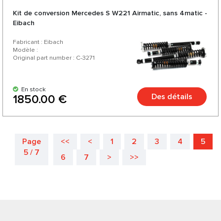
Kit de conversion Mercedes S W221 Airmatic, sans 4matic -
Eibach
Fabricant : Eibach
Modèle :
Original part number : C-3271
En stock
Des détails
1850.00 €
Page
<<
<
1
2
3
4
5
5 / 7
6
7
>
>>