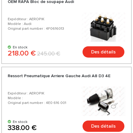
OEM RAPA Bloc de soupape Audi
fabricants Allemands et Américains de confiance. Profitez
d'un excellent rapport qualité-prix, d'un assortiment riche et
Expéditeur : AEROPIK
d'une variété de plus de 200 produits pour votre voiture.
Modèle : Audi
Original part number : 4F0616013
En stock
218.00 €
Des détails
245.00 €
Ressort Pneumatique Arriere Gauche Audi A8 D3 4E
Expéditeur : AEROPIK
Modèle :
Original part number : 4E0 616 001
En stock
Des détails
338.00 €