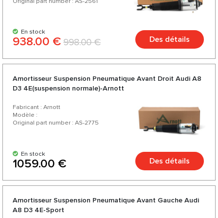
Original part number : AS-2561
En stock
938.00 €
Des détails
998.00 €
Amortisseur Suspension Pneumatique Avant Droit Audi A8
D3 4E(suspension normale)-Arnott
Fabricant : Arnott
Modèle :
Original part number : AS-2775
En stock
Des détails
1059.00 €
Amortisseur Suspension Pneumatique Avant Gauche Audi
А8 D3 4E-Sport