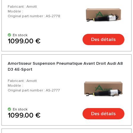
Fabricant : Arnott
Modèle :
Original part number : AS-2778
En stock
Des détails
1099.00 €
Amortisseur Suspension Pneumatique Avant Droit Audi А8
D3 4E-Sport
Fabricant : Arnott
Modèle :
Original part number : AS-2777
En stock
Des détails
1099.00 €