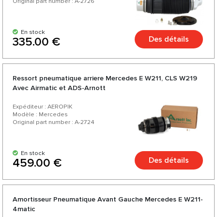
Original part number : A-2726
En stock
Des détails
335.00 €
Ressort pneumatique arriere Mercedes E W211, CLS W219
Avec Airmatic et ADS-Arnott
Expéditeur : AEROPIK
Modèle : Mercedes
Original part number : A-2724
En stock
Des détails
459.00 €
Amortisseur Pneumatique Avant Gauche Mercedes E W211-
4matic