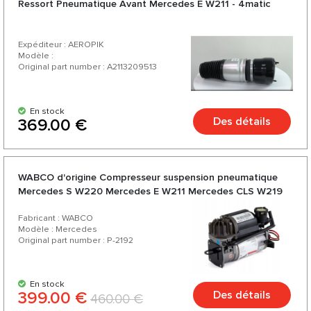
Ressort Pneumatique Avant Mercedes E W211 - 4matic
qualité-prix, d'un assortiment riche et d'une variété de plus
de 200 produits pour votre voiture.
Expéditeur : AEROPIK
Modèle :
Original part number : A2113209513
En stock
Des détails
369.00 €
WABCO d'origine Compresseur suspension pneumatique
Mercedes S W220 Mercedes E W211 Mercedes CLS W219
Fabricant : WABCO
Modèle : Mercedes
Original part number : P-2192
En stock
399.00 €
Des détails
460.00 €