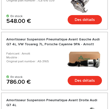
Original part number : 7L8 616 039
En stock
Des détails
548.00 €
Amortisseur Suspension Pneumatique Avant Gauche Audi
Q7 4L, VW Touareg 7L, Porsche Cayenne 9PA - Arnott
Fabricant : Arnott
Modèle :
Original part number : AS-3165
En stock
Des détails
786.00 €
Amortisseur Suspension Pneumatique Avant Droite Audi
Q7 4L