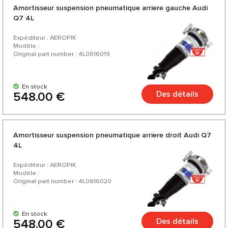
Amortisseur suspension pneumatique arriere gauche Audi
Q7 4L
Expéditeur : AEROPIK
Modèle :
Original part number : 4L0616019
En stock
Des détails
548.00 €
Amortisseur suspension pneumatique arriere droit Audi Q7
4L
Expéditeur : AEROPIK
Modèle :
Original part number : 4L0616020
En stock
Des détails
548.00 €