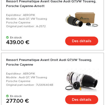
Ressort Pneumatique Avant Gauche Audi Q7,VW Touareg,
produits pour votre voiture.
Porsche Cayenne-Arnott
Expéditeur : AEROPIK
Modèle : Audi Q7, VW Touareg
Porsche Cayenne
Original part number : A-2572
En stock
Des détails
439.00 €
Ressort Pneumatique Avant Droit Audi Q7,VW Touareg,
Porsche Cayenne
Expéditeur : AEROPIK
Modèle : Audi Q7, VW Touareg
Porsche Cayenne
Original part number : 7L5616404B
En stock
Des détails
277.00 €