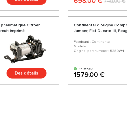
698.00 €
748.00 €
n pneumatique Citroen
Continental d'origine Comp
ircuit imprimé
Jumper, Fiat Ducato III, Peu
Fabricant : Continental
Modèle :
Original part number : 5280W4
En stock
Des détails
1579.00 €