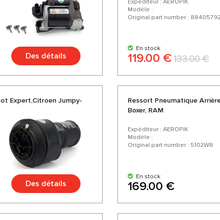
Expéditeur : AEROPIK
Modèle :
Original part number : 8840579
En stock
Des détails
119.00 €
133.00 €
ot Expert,Citroen Jumpy-
Ressort Pneumatique Arrière
Boxer, RAM
Expéditeur : AEROPIK
Modèle :
Original part number : 5102W8
En stock
Des détails
169.00 €