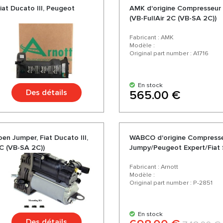
iat Ducato III, Peugeot
AMK d'origine Compresseur 
(VB-FullAir 2C (VB-SA 2C))
Fabricant : AMK
Modèle :
Original part number : A1716
En stock
Des détails
565.00 €
n Jumper, Fiat Ducato III,
WABCO d'origine Compresse
2C (VB-SA 2C))
Jumpy/Peugeot Expert/Fiat
Fabricant : Arnott
Modèle :
Original part number : P-2851
En stock
Des détails