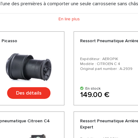
 l'une des premières à comporter une seule carrosserie sans ch
spension pneumatique, nous ressort pneumatique, compresseur Su
En lire plus
ison express. En nous choisissant, vous choisissez des pièces de q
'un excellent rapport qualité-prix, d'une large gamme et d'une var
 Picasso
Ressort Pneumatique Arrièr
Expéditeur : AEROPIK
Modèle : CITROEN C 4
Original part number : A-2939
En stock
Des détails
149.00 €
pneumatique Citroen C4
Ressort Pneumatique Arrièr
Expert