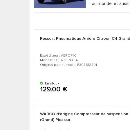
au monde, et aussi
tant que distributeur officiel de pièces de su
à des prix compétitifs et la possibilité de livra
allemands et américains de confiance. Profitez d
Ressort Pneumatique Arrière Citroen C4,Grand
Expéditeur : AEROPIK
Modèle : CITROEN C 4
Original part number : F307512401
En stock
129.00 €
WABCO d'origine Compresseur de suspension 
(Grand) Picasso