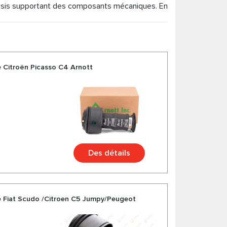
âssis supportant des composants mécaniques. En
spension Pneumatique, amortisseurs pour Citroën
ualité pour votre Citroën auprès de fabricants
iété de plus de 200 produits pour votre voiture.
e Citroën Picasso C4 Arnott
Des détails
e Fiat Scudo /Citroen C5 Jumpy/Peugeot