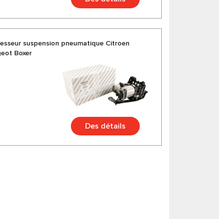
resseur suspension pneumatique Citroen
geot Boxer
Des détails