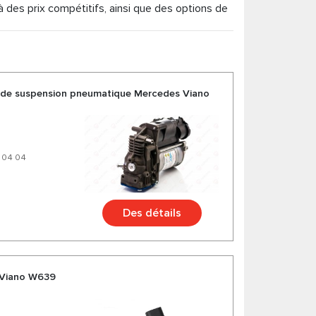
es prix compétitifs, ainsi que des options de
de fabricants Allemands et Américains de
uits pour votre voiture.
 de suspension pneumatique Mercedes Viano
0 04 04
Des détails
 Viano W639