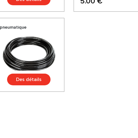
5.00 €
 pneumatique
Des détails