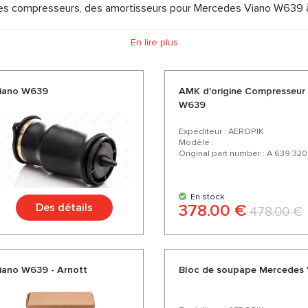
s compresseurs, des amortisseurs pour Mercedes Viano W639 à d
hoisissez des pièces de qualité pour votre Mercedes Viano W639 
En lire plus
é-prix, d'un assortiment riche et d'une variété de plus de 200 prod
Viano W639
AMK d'origine Compresseur
W639
Expéditeur : AEROPIK
Modèle :
Original part number : A 639 32
En stock
Des détails
378.00 €
478.00 €
iano W639 - Arnott
Bloc de soupape Mercedes