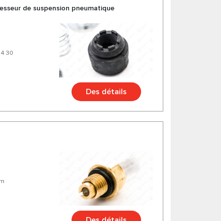
esseur de suspension pneumatique
04 30
Des détails
mm
Des détails