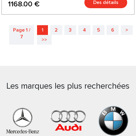
Des détails
1168.00 €
Page 1 /
1
2
3
4
5
6
>
7
>>
Les marques les plus recherchées