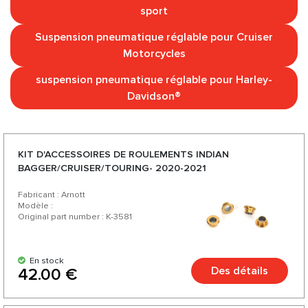
sport
Suspension pneumatique réglable pour Cruiser
Motorcycles
suspension pneumatique réglable pour Harley-
Davidson®
KIT D'ACCESSOIRES DE ROULEMENTS INDIAN
BAGGER/CRUISER/TOURING- 2020-2021
Fabricant : Arnott
Modèle :
Original part number : K-3581
En stock
Des détails
42.00 €