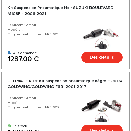
Kit Suspension Pneumatique Noir SUZUKI BOULEVARD
M109R - 2006-2021
Fabricant : Arnott
Modèle :
Original part number : MC-2911
À la demande
Des détails
1287.00 €
ULTIMATE RIDE Kit suspension pneumatique nègre HONDA
GOLDWING/GOLDWING F6B -2001-2017
Fabricant : Arnott
Modèle :
Original part number : MC-2912
En stock
Des détails