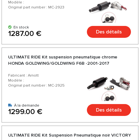
Modèle :
Original part number : MC-2923
En stock
Des détails
1287.00 €
ULTIMATE RIDE Kit suspension pneumatique chrome
HONDA GOLDWING/GOLDWING F6B -2001-2017
Fabricant : Arnott
Modèle :
Original part number : MC-2925
À la demande
Des détails
1299.00 €
ULTIMATE RIDE Kit Suspension Pneumatique noir VICTORY