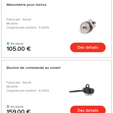
Manomètre pour motos
Fabricant : Arnott
Modèle :
Original part number : K-2636
En stock
Des détails
105.00 €
Bouton de commande au volant
Fabricant : Arnott
Modèle :
Original part number : K-2632
En stock
Des détails
159.00 €