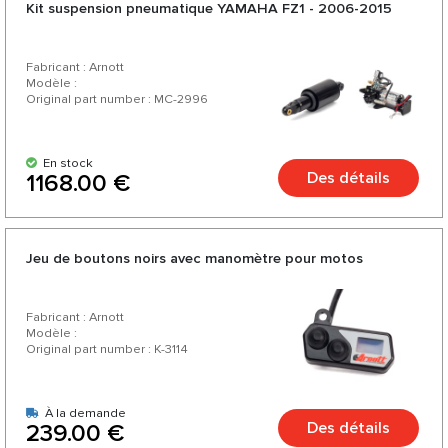
Kit suspension pneumatique YAMAHA FZ1 - 2006-2015
Fabricant : Arnott
Modèle :
Original part number : MC-2996
En stock
Des détails
1168.00 €
Jeu de boutons noirs avec manomètre pour motos
Fabricant : Arnott
Modèle :
Original part number : K-3114
À la demande
Des détails
239.00 €