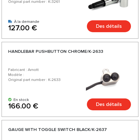
Original part number : K-3261
À la demande
Des détails
127.00 €
HANDLEBAR PUSHBUTTON CHROME/K-2633
Fabricant : Arnott
Modèle :
Original part number : K-2633
En stock
Des détails
166.00 €
GAUGE WITH TOGGLE SWITCH BLACK/K-2637