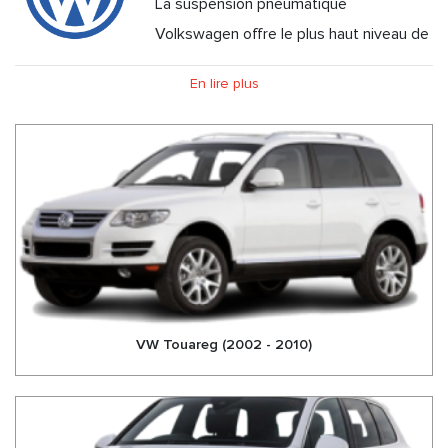
La suspension pneumatique
Volkswagen offre le plus haut niveau de
confort de conduite, selon les préférences du conducteur.
En lire plus
Que ce soit dans le profil de conduite « Confort », « Normal »
ou « Sport », dans le Touareg, vous décidez comment vous
souhaitez façonner votre expérience de voyage. De plus, la
voiture peut être portée à une garde au sol de 258 mm. De
plus, la partie arrière peut, par exemple, être abaissée
jusqu'à 50 mm en dessous du niveau standard pour un
chargement et un déchargement aisés. Dans notre boutique
en ligne, vous trouverez tout pour votre suspension
pneumatique Volkswagen - Touareg, Touareg> 2010 et
VW Touareg (2002 - 2010)
Phaeton. Qualité éprouvée, garantie de deux ans - à des prix
compétitifs. Faites confiance à nos nombreuses années
d'expérience! Aeropik offre le meilleur pour votre