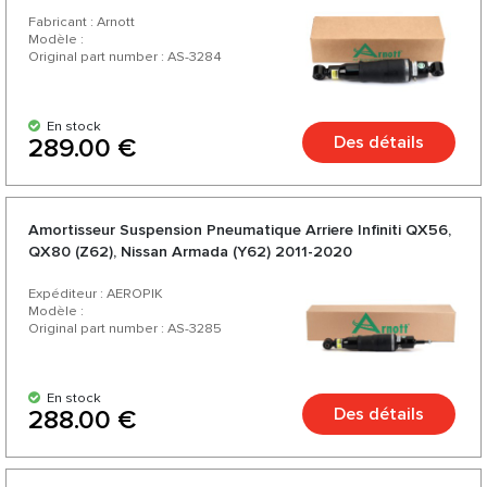
Fabricant : Arnott
Modèle :
Original part number : AS-3284
En stock
Des détails
289.00 €
Amortisseur Suspension Pneumatique Arriere Infiniti QX56,
QX80 (Z62), Nissan Armada (Y62) 2011-2020
Expéditeur : AEROPIK
Modèle :
Original part number : AS-3285
En stock
Des détails
288.00 €