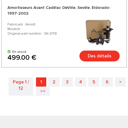
Amortisseurs Avant Cadillac DeVille, Seville, Eldorado-
1997-2002
Fabricant : Arnott
Modèle :
Original part number : SK-2178
En stock
Des détails
499.00 €
Page 1 /
1
2
3
4
5
6
>
12
>>