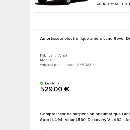
conduire sur n'im
Amortisseur électronique arrière Land Rover D
Fabricant : Arnott
Modèle :
Original part number : SKE-3830
En stock
529.00 €
Compresseur de suspension pneumatique Land
Sport L494, Velar L560, Discovery V L462 - A