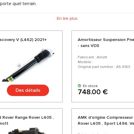
porte quel terrain.
En lire plus
iscovery V (L462) 2021+
Amortisseur Suspension Pn
- sans VDS
Fabricant : Arnott
Modèle :
Original part number : AS-5163
En stock
Des détails
748.00 €
 Rover Range Rover L405 ,
AMK d'origine Compresseur
rnott
Rover L405 , Sport L494, Ve