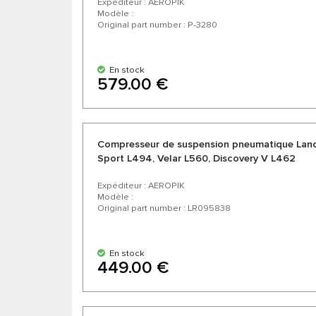
Expéditeur : AEROPIK
Modèle :
Original part number : P-3280
En stock
579.00 €
Compresseur de suspension pneumatique Land
Sport L494, Velar L560, Discovery V L462
Expéditeur : AEROPIK
Modèle :
Original part number : LR095838
En stock
449.00 €