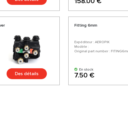
158.00 €
ver
Fitting 6mm
Expéditeur : AEROPIK
Modèle :
Original part number : FITING6
En stock
Des détails
7.50 €