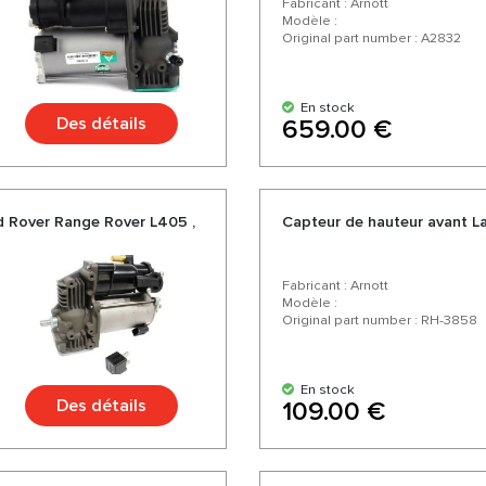
Fabricant : Arnott
Modèle :
Original part number : A2832
En stock
Des détails
659.00 €
 Rover Range Rover L405 ,
Capteur de hauteur avant L
Fabricant : Arnott
Modèle :
Original part number : RH-3858
En stock
Des détails
109.00 €