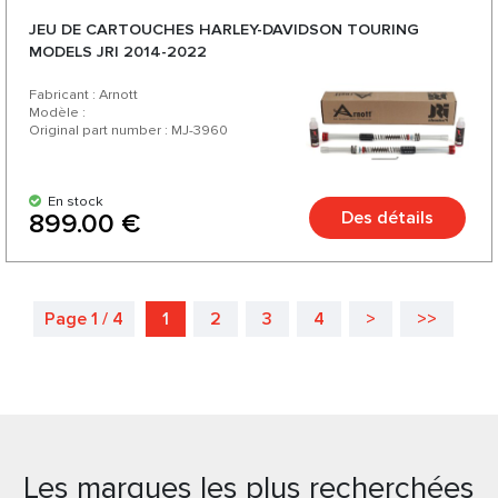
JEU DE CARTOUCHES HARLEY-DAVIDSON TOURING
MODELS JRI 2014-2022
Fabricant : Arnott
Modèle :
Original part number : MJ-3960
En stock
Des détails
899.00 €
Page 1 / 4
1
2
3
4
>
>>
Les marques les plus recherchées