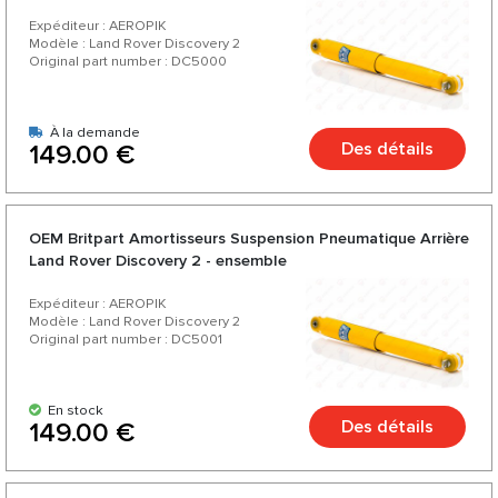
Expéditeur : AEROPIK
Modèle : Land Rover Discovery 2
Original part number : DC5000
À la demande
Des détails
149.00 €
OEM Britpart Amortisseurs Suspension Pneumatique Arrière
Land Rover Discovery 2 - ensemble
Expéditeur : AEROPIK
Modèle : Land Rover Discovery 2
Original part number : DC5001
En stock
Des détails
149.00 €