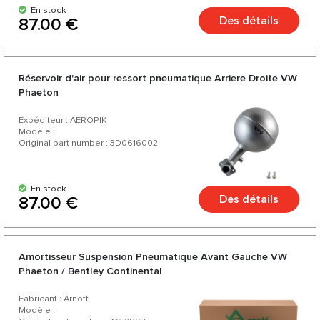
En stock
Des détails
87.00 €
Réservoir d'air pour ressort pneumatique Arriere Droite VW
Phaeton
Expéditeur : AEROPIK
Modèle :
Original part number : 3D0616002
En stock
Des détails
87.00 €
Amortisseur Suspension Pneumatique Avant Gauche VW
Phaeton / Bentley Continental
Fabricant : Arnott
Modèle :