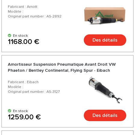
Fabricant : Arnott
Modèle :
Original part number : AS-2892
En stock
Des détails
1168.00 €
Amortisseur Suspension Pneumatique Avant Droit VW
Phaeton / Bentley Continental, Flying Spur - Eibach
Fabricant : Eibach
Modèle :
Original part number : AS-3127
En stock
Des détails
1259.00 €