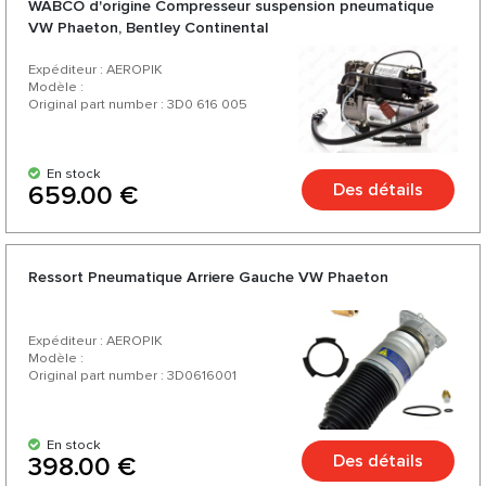
WABCO d'origine Compresseur suspension pneumatique
d'une large gamme et d'une variété de plus de 200 produits
VW Phaeton, Bentley Continental
pour votre voiture.
Expéditeur : AEROPIK
Modèle :
Original part number : 3D0 616 005
En stock
Des détails
659.00 €
Ressort Pneumatique Arriere Gauche VW Phaeton
Expéditeur : AEROPIK
Modèle :
Original part number : 3D0616001
En stock
Des détails
398.00 €