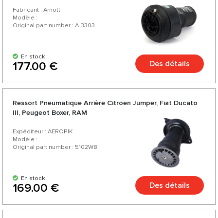
Fabricant : Arnott
Modèle :
Original part number : A-3303
En stock
Des détails
177.00 €
Ressort Pneumatique Arrière Citroen Jumper, Fiat Ducato
III, Peugeot Boxer, RAM
Expéditeur : AEROPIK
Modèle :
Original part number : 5102W8
En stock
Des détails
169.00 €