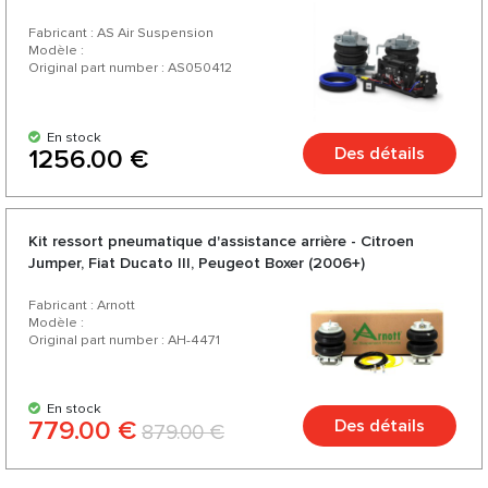
Fabricant : AS Air Suspension
Modèle :
Original part number : AS050412
En stock
Des détails
1256.00 €
Kit ressort pneumatique d'assistance arrière - Citroen
Jumper, Fiat Ducato III, Peugeot Boxer (2006+)
Fabricant : Arnott
Modèle :
Original part number : AH-4471
En stock
779.00 €
Des détails
879.00 €