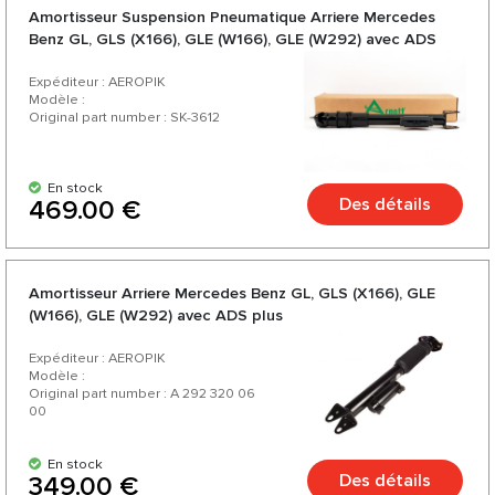
Amortisseur Suspension Pneumatique Arriere Mercedes
Benz GL, GLS (X166), GLE (W166), GLE (W292) avec ADS
plus - Arnott
Expéditeur : AEROPIK
Modèle :
Original part number : SK-3612
En stock
Des détails
469.00 €
Amortisseur Arriere Mercedes Benz GL, GLS (X166), GLE
(W166), GLE (W292) avec ADS plus
Expéditeur : AEROPIK
Modèle :
Original part number : A 292 320 06
00
En stock
Des détails
349.00 €