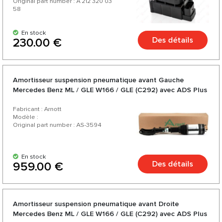
Original part number : A 212 320 03
58
En stock
Des détails
230.00 €
Amortisseur suspension pneumatique avant Gauche
Mercedes Benz ML / GLE W166 / GLE (C292) avec ADS Plus
Fabricant : Arnott
Modèle :
Original part number : AS-3594
En stock
Des détails
959.00 €
Amortisseur suspension pneumatique avant Droite
Mercedes Benz ML / GLE W166 / GLE (C292) avec ADS Plus