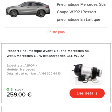
Pneumatique Mercedes GLE
Coupe W292 | Ressort
pneumatique En tant que
distributeur officiel de pièces de suspension pneumatique,
En lire plus
nous proposons des ressort pneumatique, compresseurs,
amortisseurs pour Mercedes GLE Coupe W292 à des prix
compétitifs et la possibilité de livraison express. En nous
Ressort Pneumatique Avant Gauche Mercedes ML
W166,Mercedes GL W166,Mercedes GLE W292
choisissant, vous choisissez des pièces de qualité pour
votre Mercedes GLE Coupe W292 auprès de fabricants
Expéditeur : AEROPIK
Modèle : Mercedes
allemands et américains de confiance. Profitez d'un excellent
Original part number : A 166 320 69 13
rapport qualité-prix, d'une large gamme et d'une variété de
plus de 200 produits pour votre voiture.
En stock
Des détails
259.00 €