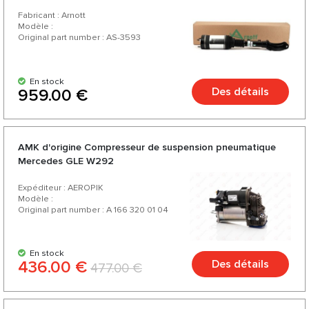
Fabricant : Arnott
Modèle :
Original part number : AS-3593
En stock
Des détails
959.00 €
AMK d'origine Compresseur de suspension pneumatique
Mercedes GLE W292
Expéditeur : AEROPIK
Modèle :
Original part number : A 166 320 01 04
En stock
436.00 €
Des détails
477.00 €