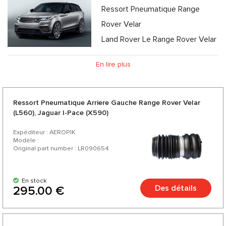
Ressort Pneumatique Range
Rover Velar
Land Rover Le Range Rover Velar
(connu sous le nom de Range Rover Velar) est un crossover
En lire plus
SUV fabriqué par le constructeur automobile britannique
Jaguar Land Rover sous sa marque Land Rover. Le quatrième
modèle de la gamme Range Rover Velar a été présenté le
Ressort Pneumatique Arriere Gauche Range Rover Velar
(L560), Jaguar I-Pace (X590)
1er mars 2017 à Londres, en Angleterre.
Expéditeur : AEROPIK
Modèle :
Original part number : LR090654
En stock
Des détails
295.00 €