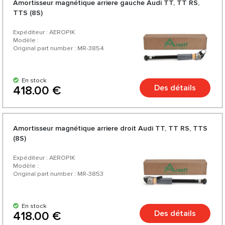
Amortisseur magnétique arriere gauche Audi TT, TT RS,
TTS (8S)
Expéditeur : AEROPIK
Modèle :
Original part number : MR-3854
En stock
Des détails
418.00 €
Amortisseur magnétique arriere droit Audi TT, TT RS, TTS
(8S)
Expéditeur : AEROPIK
Modèle :
Original part number : MR-3853
En stock
Des détails
418.00 €