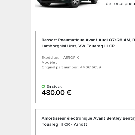
de force pneu
compresseur de suspension pneumatique, bloc
Ressort Pneumatique Avant Audi Q7/Q8 4M, B
Lamborghini Urus, VW Touareg III CR
Expéditeur : AEROPIK
Modèle :
Original part number : 4M0616039
En stock
480.00 €
Amortisseur électronique Avant Bentley Benta
Touareg III CR - Arnott