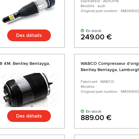
Expéditeur : AEROPIK
Modèle : audi
Original part number : 4M061600
En stock
Des détails
249.00 €
8 4M, Bentley Bentayga,
WABCO Compresseur d'origi
Bentley Bentayga, Lamborghi
CR
Fabricant : WABCO
Modèle :
Original part number : 4M06160
En stock
Des détails
889.00 €