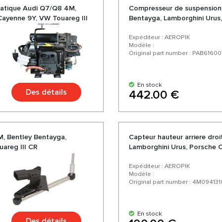
matique Audi Q7/Q8 4M,
Compresseur de suspension
Cayenne 9Y, VW Touareg III
Bentayga, Lamborghini Urus
Expéditeur : AEROPIK
Modèle :
Original part number : PAB61600
En stock
Des détails
442.00 €
M, Bentley Bentayga,
Capteur hauteur arriere dro
areg III CR
Lamborghini Urus, Porsche 
Expéditeur : AEROPIK
Modèle :
Original part number : 4M094131
En stock
Des détails