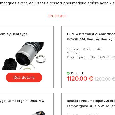
matiques avant. et 2 sacs à ressort pneumatique arrière avec 2 am
 de soupapes
En lire plus
entley Bentayga,
OEM Vibracoustic Amortiss
Q7/Q8 4M, Bentley Bentayga
Fabricant : Vibracoustic
Modèle :
Original part number : 4M06160
En stock
Des détails
1120.00 €
1200.00 
yga, Lamborghini Urus, VW
Ressort Pneumatique Arrier
Lamborghini Urus, VW Touare