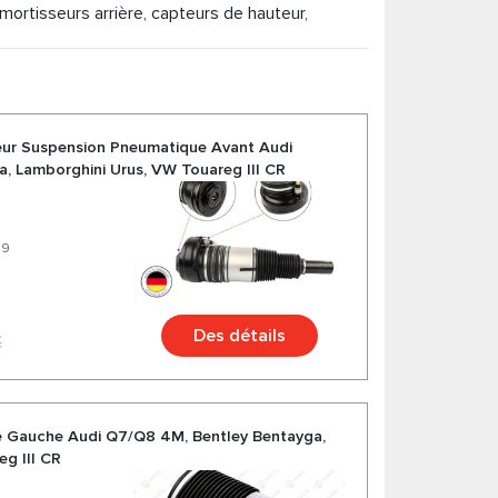
ortisseurs arrière, capteurs de hauteur,
eur Suspension Pneumatique Avant Audi
, Lamborghini Urus, VW Touareg III CR
39
Des détails
€
e Gauche Audi Q7/Q8 4M, Bentley Bentayga,
g III CR