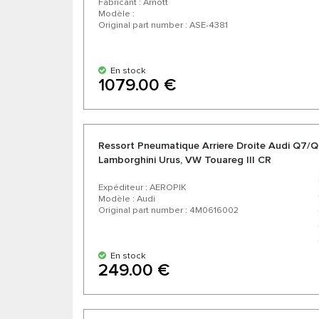
Fabricant : Arnott
Modèle :
Original part number : ASE-4381
En stock
1079.00 €
Ressort Pneumatique Arriere Droite Audi Q7/Q
Lamborghini Urus, VW Touareg III CR
Expéditeur : AEROPIK
Modèle : Audi
Original part number : 4M0616002
En stock
249.00 €