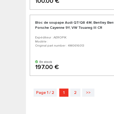
100.00 €
Bloc de soupape Audi Q7/Q8 4M, Bentley Bent
Porsche Cayenne 9Y, VW Touareg III CR
Expéditeur : AEROPIK
Modèle :
Original part number : 4M0616013
En stock
197.00 €
Page 1 / 2
1
2
>>