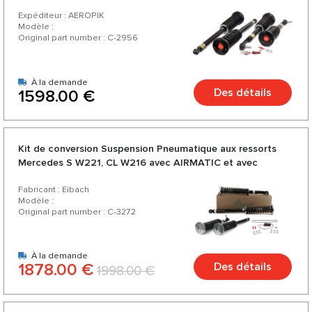
Expéditeur : AEROPIK
Modèle :
Original part number : C-2956
À la demande
Des détails
1598.00 €
Kit de conversion Suspension Pneumatique aux ressorts
Mercedes S W221, CL W216 avec AIRMATIC et avec
4MATIC - Eibach
Fabricant : Eibach
Modèle :
Original part number : C-3272
À la demande
1878.00 €
Des détails
1998.00 €