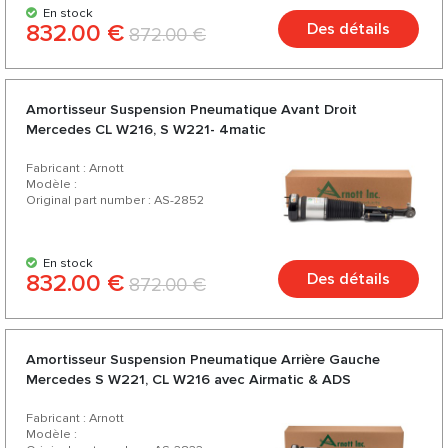
En stock
832.00 €
Des détails
872.00 €
Amortisseur Suspension Pneumatique Avant Droit
Mercedes CL W216, S W221- 4matic
Fabricant : Arnott
Modèle :
Original part number : AS-2852
En stock
832.00 €
Des détails
872.00 €
Amortisseur Suspension Pneumatique Arrière Gauche
Mercedes S W221, CL W216 avec Airmatic & ADS
Fabricant : Arnott
Modèle :