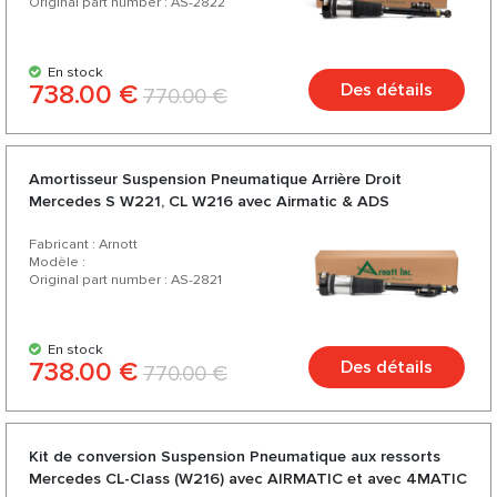
Original part number : AS-2822
En stock
738.00 €
Des détails
770.00 €
Amortisseur Suspension Pneumatique Arrière Droit
Mercedes S W221, CL W216 avec Airmatic & ADS
Fabricant : Arnott
Modèle :
Original part number : AS-2821
En stock
738.00 €
Des détails
770.00 €
Kit de conversion Suspension Pneumatique aux ressorts
Mercedes CL-Class (W216) avec AIRMATIC et avec 4MATIC