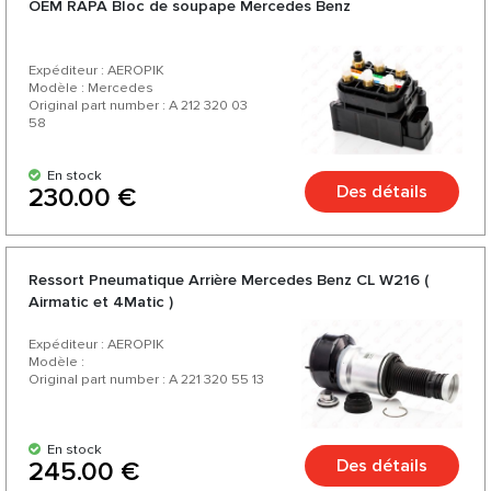
OEM RAPA Bloc de soupape Mercedes Benz
Expéditeur : AEROPIK
Modèle : Mercedes
Original part number : A 212 320 03
58
En stock
Des détails
230.00 €
Ressort Pneumatique Arrière Mercedes Benz CL W216 (
Airmatic et 4Matic )
Expéditeur : AEROPIK
Modèle :
Original part number : A 221 320 55 13
En stock
Des détails
245.00 €