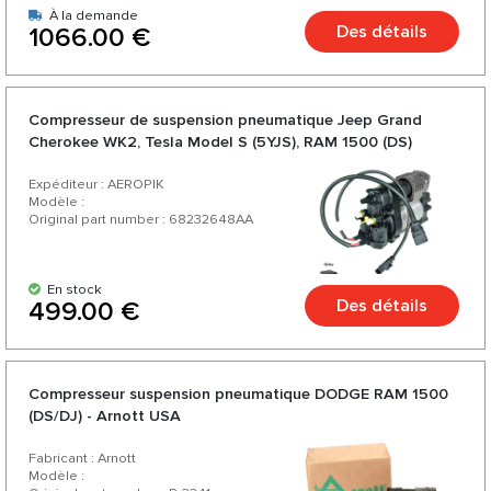
À la demande
Des détails
1066.00 €
Compresseur de suspension pneumatique Jeep Grand
Cherokee WK2, Tesla Model S (5YJS), RAM 1500 (DS)
Expéditeur : AEROPIK
Modèle :
Original part number : 68232648AA
En stock
Des détails
499.00 €
Compresseur suspension pneumatique DODGE RAM 1500
(DS/DJ) - Arnott USA
Fabricant : Arnott
Modèle :