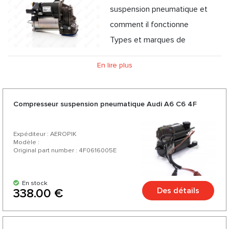
suspension pneumatique et
comment il fonctionne
Types et marques de
compresseur à suspension pneumatique
En lire plus
Garantie d'origine du compresseur à suspension
pneumatique
Problèmes et entretien du compresseur à suspension
Compresseur suspension pneumatique Audi A6 C6 4F
pneumatique
Expéditeur : AEROPIK
Modèle :
Original part number : 4F0616005E
En stock
Des détails
338.00 €