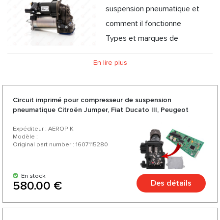
suspension pneumatique et
comment il fonctionne
Types et marques de
compresseur à suspension pneumatique
En lire plus
Garantie d'origine du compresseur à suspension
pneumatique
Problèmes et entretien du compresseur à suspension
Circuit imprimé pour compresseur de suspension
pneumatique Citroën Jumper, Fiat Ducato III, Peugeot
pneumatique
Boxer
Expéditeur : AEROPIK
Modèle :
Original part number : 1607115280
En stock
Des détails
580.00 €