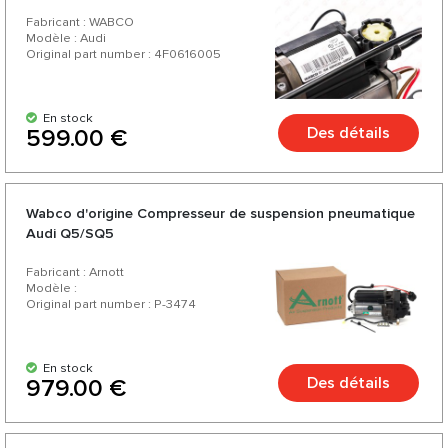
Fabricant : WABCO
Modèle : Audi
Original part number : 4F0616005
En stock
Des détails
599.00 €
Wabco d'origine Compresseur de suspension pneumatique
Audi Q5/SQ5
Fabricant : Arnott
Modèle :
Original part number : P-3474
En stock
Des détails
979.00 €