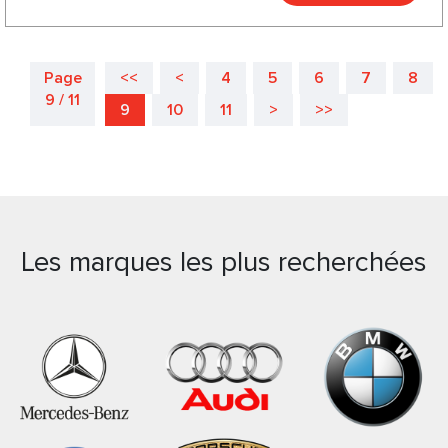
Page
<<
<
4
5
6
7
8
9 / 11
9
10
11
>
>>
Les marques les plus recherchées