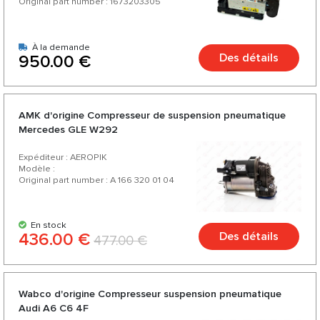
Original part number : 1673203305
À la demande
Des détails
950.00 €
AMK d'origine Compresseur de suspension pneumatique
Mercedes GLE W292
Expéditeur : AEROPIK
Modèle :
Original part number : A 166 320 01 04
En stock
436.00 €
Des détails
477.00 €
Wabco d'origine Compresseur suspension pneumatique
Audi A6 C6 4F