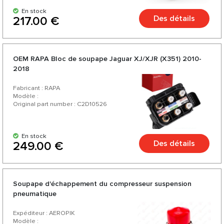
En stock
Des détails
217.00 €
OEM RAPA Bloc de soupape Jaguar XJ/XJR (X351) 2010-
2018
Fabricant : RAPA
Modèle :
Original part number : C2D10526
En stock
Des détails
249.00 €
Soupape d'échappement du compresseur suspension
pneumatique
Expéditeur : AEROPIK
Modèle :