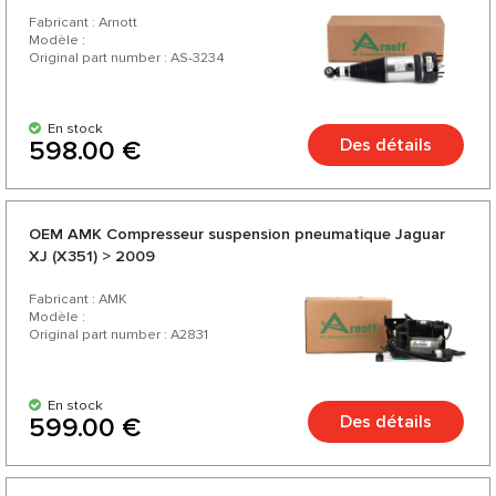
Fabricant : Arnott
Modèle :
Original part number : AS-3234
En stock
Des détails
598.00 €
OEM AMK Compresseur suspension pneumatique Jaguar
XJ (X351) > 2009
Fabricant : AMK
Modèle :
Original part number : А2831
En stock
Des détails
599.00 €