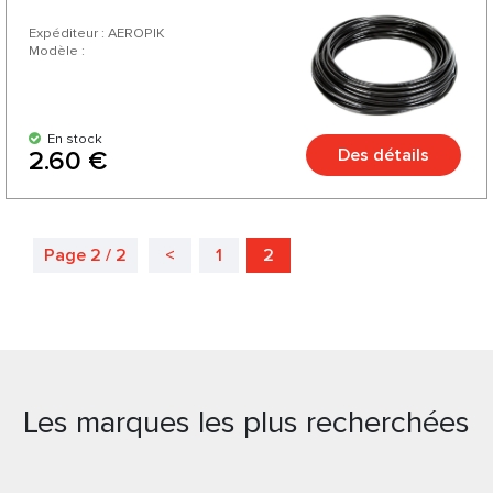
Expéditeur : AEROPIK
Modèle :
En stock
Des détails
2.60 €
Page 2 / 2
<
1
2
Les marques les plus recherchées