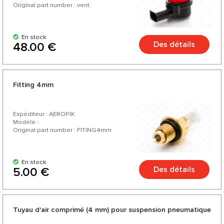
Original part number : vent
En stock
Des détails
48.00 €
Fitting 4mm
Expéditeur : AEROPIK
Modèle :
Original part number : FITING4mm
En stock
Des détails
5.00 €
Tuyau d'air comprimé (4 mm) pour suspension pneumatique