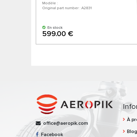
Modèle :
Original part number : А2831
En stock
599.00 €
Info
À pr
office@aeropik.com
Blo
Facebook