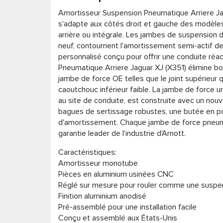
Amortisseur Suspension Pneumatique Arriere Jag
s'adapte aux côtés droit et gauche des modèle
arrière ou intégrale. Les jambes de suspension 
neuf, contournent l'amortissement semi-actif d
personnalisé conçu pour offrir une conduite réa
Pneumatique Arriere Jaguar XJ (X351) élimine bo
jambe de force OE telles que le joint supérieur qu
caoutchouc inférieur faible. La jambe de force un
au site de conduite, est construite avec un no
bagues de sertissage robustes, une butée en po
d'amortissement. Chaque jambe de force pneuma
garantie leader de l'industrie d'Arnott.
Caractéristiques:
Amortisseur monotube
Pièces en aluminium usinées CNC
Réglé sur mesure pour rouler comme une susp
Finition aluminium anodisé
Pré-assemblé pour une installation facile
Conçu et assemblé aux États-Unis