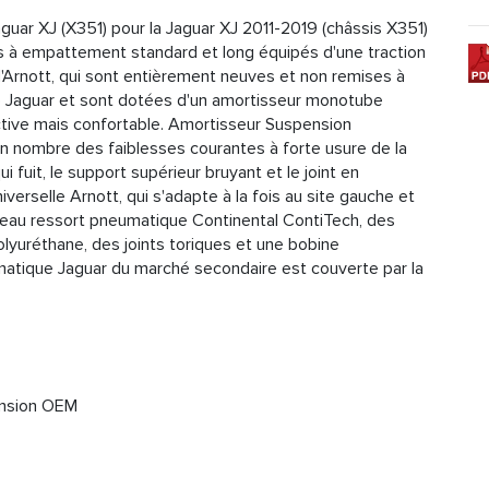
uar XJ (X351) pour la Jaguar XJ 2011-2019 (châssis X351)
s à empattement standard et long équipés d'une traction
d'Arnott, qui sont entièrement neuves et non remises à
e Jaguar et sont dotées d'un amortisseur monotube
ctive mais confortable. Amortisseur Suspension
n nombre des faiblesses courantes à forte usure de la
i fuit, le support supérieur bruyant et le joint en
iverselle Arnott, qui s'adapte à la fois au site gauche et
uveau ressort pneumatique Continental ContiTech, des
lyuréthane, des joints toriques et une bobine
tique Jaguar du marché secondaire est couverte par la
ension OEM