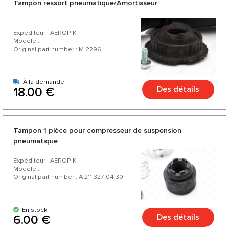
Tampon ressort pneumatique/Amortisseur
d'un excellent rapport qualité-prix, d'un assortiment riche et
d'une variété de plus de 200 produits pour votre voiture.
Expéditeur : AEROPIK
Modèle :
Original part number : M-2296
À la demande
Des détails
18.00 €
Tampon 1 pièce pour compresseur de suspension
pneumatique
Expéditeur : AEROPIK
Modèle :
Original part number : A 211 327 04 30
En stock
Des détails
6.00 €