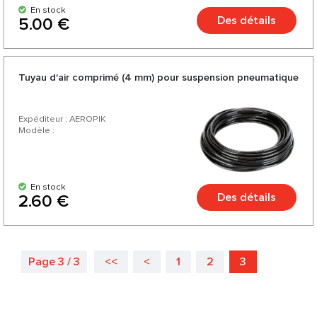
En stock
Des détails
5.00 €
Tuyau d'air comprimé (4 mm) pour suspension pneumatique
Expéditeur : AEROPIK
Modèle :
En stock
Des détails
2.60 €
Page 3 / 3
<<
<
1
2
3