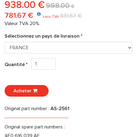
938.00 €
998.00
€
781.67 €
831.67 €
sans TVA
Valeur TVA 20%
Sélectionnez un pays de livraison *
Quantité *
Acheter
Original part number :
AS-2561
Original spare part numbers :
4E0 616 039 AF