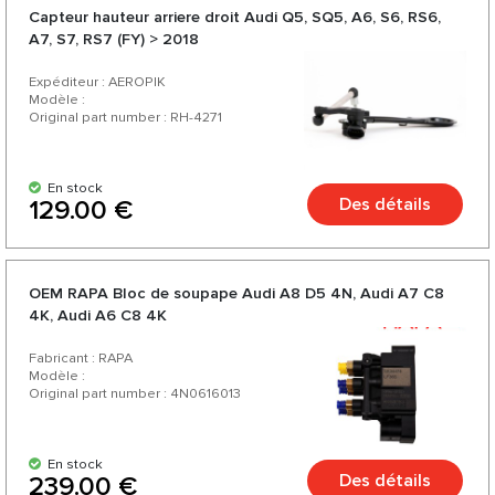
Capteur hauteur arriere droit Audi Q5, SQ5, A6, S6, RS6,
A7, S7, RS7 (FY) > 2018
Expéditeur : AEROPIK
Modèle :
Original part number : RH-4271
En stock
Des détails
129.00 €
OEM RAPA Bloc de soupape Audi A8 D5 4N, Audi А7 C8
4K, Audi А6 C8 4K
Fabricant : RAPA
Modèle :
Original part number : 4N0616013
En stock
Des détails
239.00 €