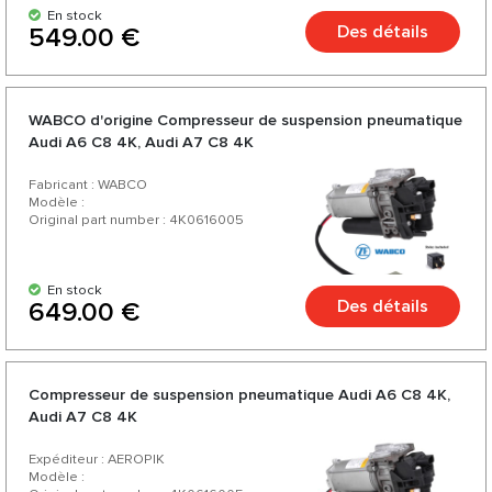
En stock
Des détails
549.00 €
WABCO d'origine Compresseur de suspension pneumatique
Audi А6 C8 4K, Audi А7 C8 4K
Fabricant : WABCO
Modèle :
Original part number : 4K0616005
En stock
Des détails
649.00 €
Compresseur de suspension pneumatique Audi А6 C8 4K,
Audi А7 C8 4K
Expéditeur : AEROPIK
Modèle :