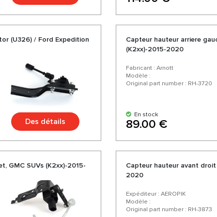
tor (U326) / Ford Expedition
Capteur hauteur arriere gau
(K2xx)-2015-2020
Fabricant : Arnott
Modèle :
Original part number : RH-3720
En stock
Des détails
89.00 €
olet, GMC SUVs (K2xx)-2015-
Capteur hauteur avant droit
2020
Expéditeur : AEROPIK
Modèle :
Original part number : RH-3873