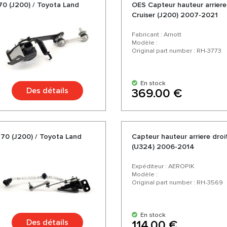
0 (J200) / Toyota Land
OES Capteur hauteur arriere
Cruiser (J200) 2007-2021
Fabricant : Arnott
Modèle :
Original part number : RH-3773
En stock
Des détails
369.00 €
70 (J200) / Toyota Land
Capteur hauteur arriere droi
(U324) 2006-2014
Expéditeur : AEROPIK
Modèle :
Original part number : RH-3569
En stock
Des détails
114.00 €