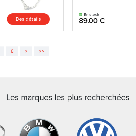
En stock
Des détails
89.00 €
6
>
>>
Les marques les plus recherchées