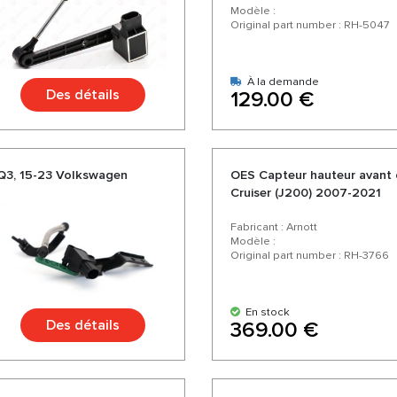
Modèle :
Original part number : RH-5047
À la demande
Des détails
129.00 €
,Q3, 15-23 Volkswagen
OES Capteur hauteur avant 
Cruiser (J200) 2007-2021
Fabricant : Arnott
Modèle :
Original part number : RH-3766
En stock
Des détails
369.00 €