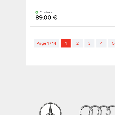
En stock
89.00 €
Page 1 / 14
1
2
3
4
5