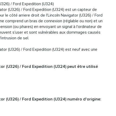
(U326) / Ford Expedition (U324)
gator (U326) / Ford Expedition (U324) est un capteur de
 le côté arriere droit de l'Lincoln Navigator (U326) / Ford
ine comprend un bras de connexion (réglable ou non) et un
nsion (ou phares) en envoyant un signal à l'ordinateur de
e peuvent s'user et sont vulnérables aux dommages causés
'intrusion de sel.
gator (U326) / Ford Expedition (U324) est neuf avec une
or (U326) / Ford Expedition (U324) peut être utilisé
tor (U326) / Ford Expedition (U324) numéro d'origine: