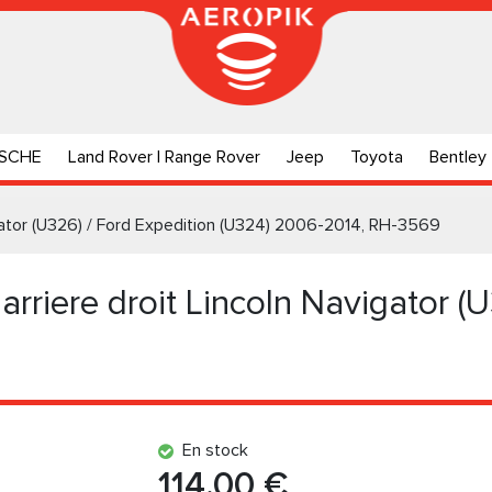
SCHE
Land Rover | Range Rover
Jeep
Toyota
Bentley
igator (U326) / Ford Expedition (U324) 2006-2014, RH-3569
rriere droit Lincoln Navigator (
En stock
114.00 €