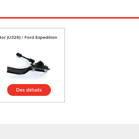
tor (U326) / Ford Expedition
Des détails