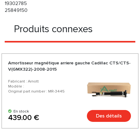
19302785
25849150
Produits connexes
Amortisseur magnétique arriere gauche Cadillac CTS/CTS-
V(GMX322)-2008-2015
Fabricant : Arnott
Modèle :
Original part number : MR-3445
En stock
Des détails
439.00 €