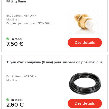
Fitting 6mm
voiture.
Expéditeur : AEROPIK
Modèle :
Original part number : FITING6mm
En stock
Des détails
7.50 €
Tuyau d'air comprimé (6 mm) pour suspension pneumatique
Expéditeur : AEROPIK
Modèle :
En stock
Des détails
2.60 €