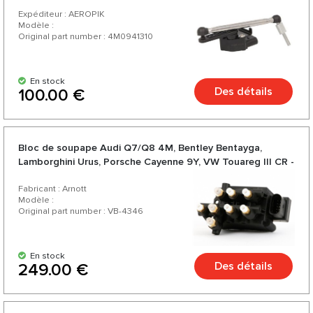
Touareg III CR
d'une variété de plus de 200 produits pour votre voiture.
Expéditeur : AEROPIK
Modèle :
Original part number : 4M0941310
En stock
Des détails
100.00 €
Bloc de soupape Audi Q7/Q8 4M, Bentley Bentayga,
Lamborghini Urus, Porsche Cayenne 9Y, VW Touareg III CR -
Arnott
Fabricant : Arnott
Modèle :
Original part number : VB-4346
En stock
Des détails
249.00 €