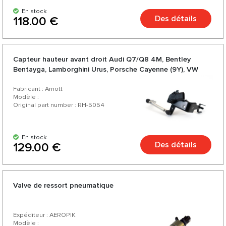
En stock
Des détails
118.00 €
Capteur hauteur avant droit Audi Q7/Q8 4M, Bentley
Bentayga, Lamborghini Urus, Porsche Cayenne (9Y), VW
Touareg III (CR)
Fabricant : Arnott
Modèle :
Original part number : RH-5054
En stock
Des détails
129.00 €
Valve de ressort pneumatique
Expéditeur : AEROPIK
Modèle :