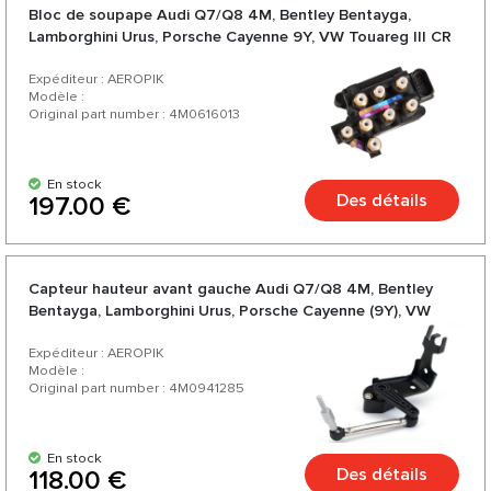
Bloc de soupape Audi Q7/Q8 4M, Bentley Bentayga,
Lamborghini Urus, Porsche Cayenne 9Y, VW Touareg III CR
Expéditeur : AEROPIK
Modèle :
Original part number : 4M0616013
En stock
Des détails
197.00 €
Capteur hauteur avant gauche Audi Q7/Q8 4M, Bentley
Bentayga, Lamborghini Urus, Porsche Cayenne (9Y), VW
Touareg III (CR)
Expéditeur : AEROPIK
Modèle :
Original part number : 4M0941285
En stock
Des détails
118.00 €