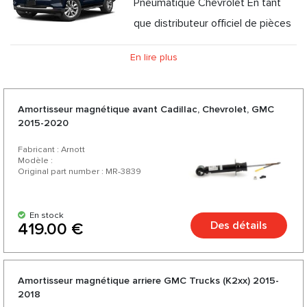
Pneumatique Chevrolet En tant
que distributeur officiel de pièces
de suspension pneumatique, nous vous proposons ressort
En lire plus
pneumatique, compresseur , amortisseurs pour Chevrolet à
des prix compétitifs et la possibilité de livraison express. En
nous choisissant, vous choisissez des pièces de qualité pour
Amortisseur magnétique avant Cadillac, Chevrolet, GMC
2015-2020
votre Chevrolet auprès de fabricants allemands et
américains de confiance. Profitez d'un excellent rapport
Fabricant : Arnott
Modèle :
qualité-prix, d'une large gamme et d'une variété de plus de
Original part number : MR-3839
200 produits pour votre voiture.
En stock
Des détails
419.00 €
Amortisseur magnétique arriere GMC Trucks (K2xx) 2015-
2018