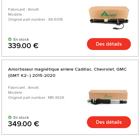
Fabricant : Arnott
Modèle :
Original part number : SK-5018
En stock
Des détails
339.00 €
Amortisseur magnétique arriere Cadillac, Chevrolet, GMC
(GMT K2--) 2015-2020
Fabricant : Arnott
Modèle :
Original part number : MR-3626
En stock
Des détails
349.00 €