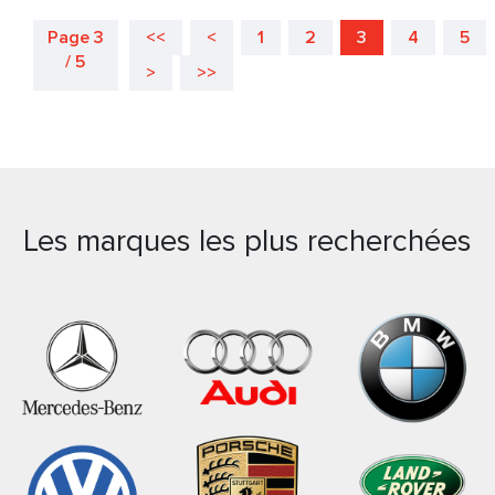
Page 3
<<
<
1
2
3
4
5
/ 5
>
>>
Les marques les plus recherchées