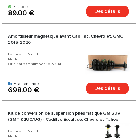
En stock
Des détails
89.00 €
Amortisseur magnétique avant Cadillac, Chevrolet, GMC
2015-2020
Fabricant : Arnott
Modèle :
Original part number : MR-3840
À la demande
Des détails
698.00 €
Kit de conversion de suspension pneumatique GM SUV
(GMT K2UC/UG) - Cadillac Escalade, Chevrolet Tahoe,
GMC Yukon 2015-2020 (Empattement court)
Fabricant : Arnott
Modèle :