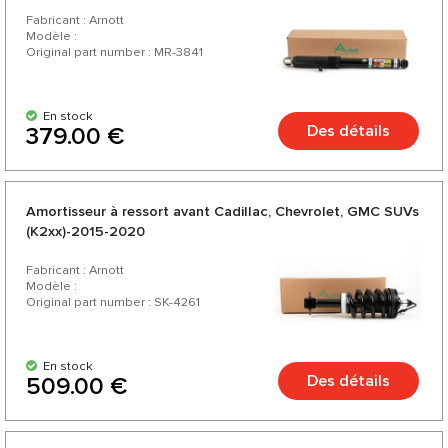
Fabricant : Arnott
Modèle :
Original part number : MR-3841
En stock
Des détails
379.00 €
Amortisseur à ressort avant Cadillac, Chevrolet, GMC SUVs
(K2xx)-2015-2020
Fabricant : Arnott
Modèle :
Original part number : SK-4261
En stock
Des détails
509.00 €