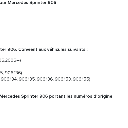
our Mercedes Sprinter 906 :
er 906. Convient aux véhicules suivants :
06.2006--)
35, 906.136)
3, 906.134, 906.135, 906.136, 906.153, 906.155)
 Mercedes Sprinter 906 portant les numéros d'origine