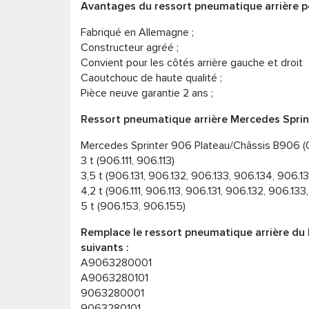
Avantages du ressort pneumatique arrière p
Fabriqué en Allemagne ;
Constructeur agréé ;
Convient pour les côtés arrière gauche et droit
Caoutchouc de haute qualité ;
Pièce neuve garantie 2 ans ;
Ressort pneumatique arrière Mercedes Sprint
Mercedes Sprinter 906 Plateau/Châssis B906 (
3 t (906.111, 906.113)
3,5 t (906.131, 906.132, 906.133, 906.134, 906.1
4,2 t (906.111, 906.113, 906.131, 906.132, 906.13
5 t (906.153, 906.155)
Remplace le ressort pneumatique arrière du
suivants :
A9063280001
A9063280101
9063280001
9063280101