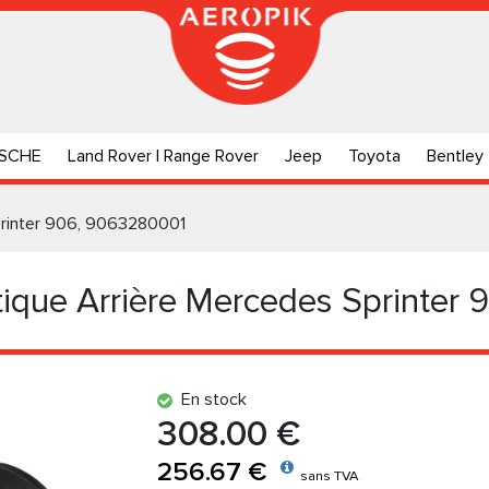
SCHE
Land Rover | Range Rover
Jeep
Toyota
Bentley
printer 906, 9063280001
que Arrière Mercedes Sprinter 
En stock
308.00 €
256.67 €
sans TVA