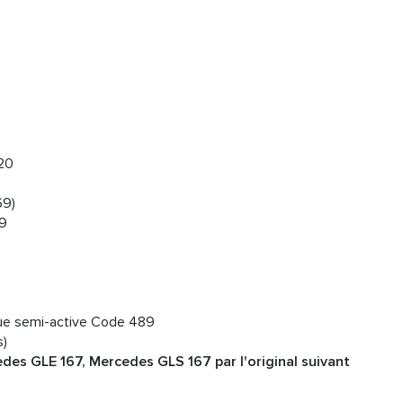
20
9)
19
ue semi-active Code 489
s)
s GLE 167, Mercedes GLS 167 par l'original suivant