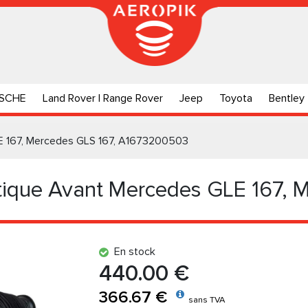
SCHE
Land Rover | Range Rover
Jeep
Toyota
Bentley
E 167, Mercedes GLS 167, A1673200503
ique Avant Mercedes GLE 167, 
En stock
440.00 €
366.67 €
sans TVA