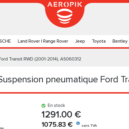
SCHE
Land Rover | Range Rover
Jeep
Toyota
Bentley
 Ford Transit RWD (2001-2014), AS060312
 Suspension pneumatique Ford T
En stock
1291.00 €
1075.83 €
sans TVA