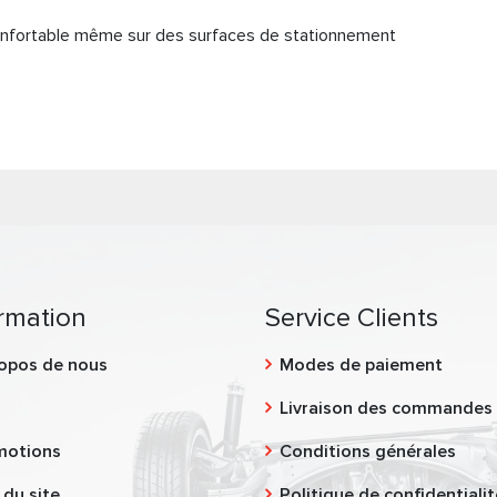
onfortable même sur des surfaces de stationnement
rmation
Service Clients
opos de nous
Modes de paiement
g
Livraison des commandes
motions
Conditions générales
 du site
Politique de confidentialit