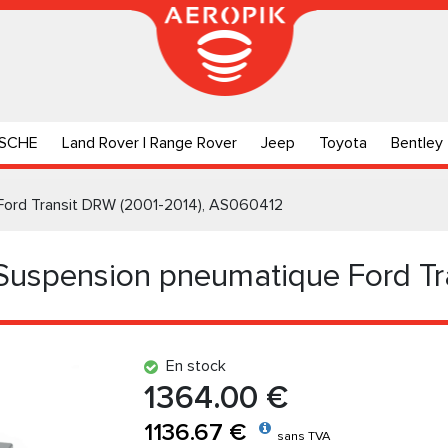
SCHE
Land Rover | Range Rover
Jeep
Toyota
Bentley
 Ford Transit DRW (2001-2014), AS060412
 Suspension pneumatique Ford T
En stock
1364.00 €
1136.67 €
sans TVA