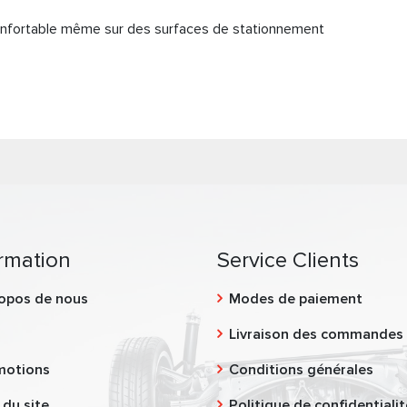
onfortable même sur des surfaces de stationnement
rmation
Service Clients
opos de nous
Modes de paiement
g
Livraison des commandes
motions
Conditions générales
 du site
Politique de confidentialit