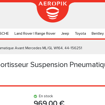
SCHE
Land Rover | Range Rover
Jeep
Toyota
Bentley
eumatique Avant Mercedes ML/GL W164, 44-156251
ortisseur Suspension Pneumati
En stock
969.00 €