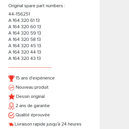
Original spare part numbers :
44-156251
A 164 320 61 13
A 164 320 60 13
A 164 320 59 13
A 164 320 58 13
A 164 320 45 13
A 164 320 44 13
A 164 320 43 13
15 ans d'expérience
Nouveau produit
Dessin original
2 ans de garantie
Qualité éprouvée
Livraison rapide jusqu'à 24 heures