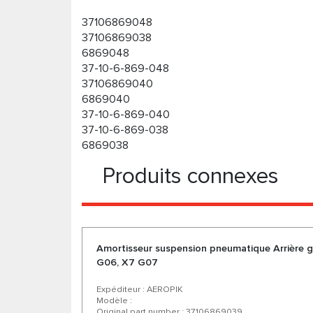
37106869048
37106869038
6869048
37-10-6-869-048
37106869040
6869040
37-10-6-869-040
37-10-6-869-038
6869038
Produits connexes
Amortisseur suspension pneumatique Arrière
G06, X7 G07
Expéditeur : AEROPIK
Modèle :
Original part number : 37106869039