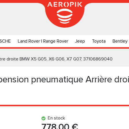
SCHE
Land Rover | Range Rover
Jeep
Toyota
Bentley
ière droite BMW X5 G05, X6 G06, X7 G07, 37106869040
pension pneumatique Arrière dr
En stock
778.00 €