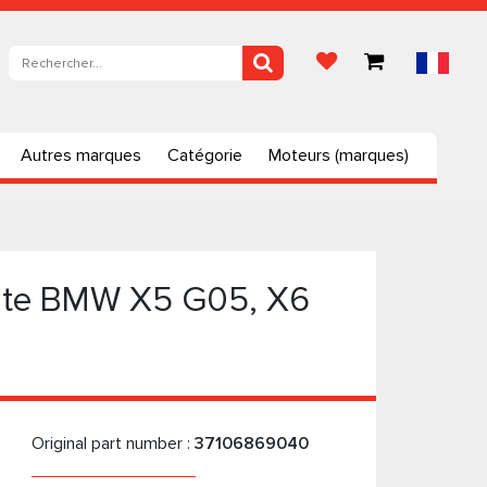
Autres marques
Catégorie
Moteurs (marques)
oite BMW X5 G05, X6
Original part number :
37106869040