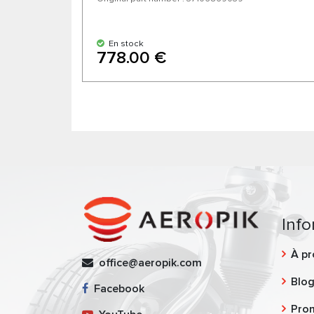
En stock
778.00 €
Info
À pr
office@aeropik.com
Blo
Facebook
Pro