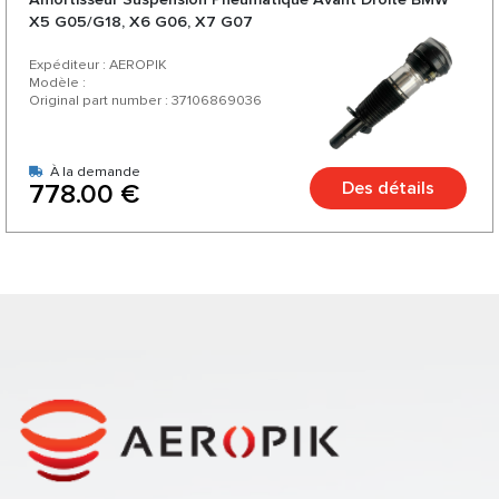
X5 G05/G18, X6 G06, X7 G07
Expéditeur : AEROPIK
Modèle :
Original part number : 37106869036
À la demande
Des détails
778.00 €