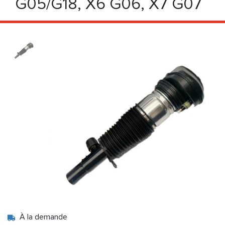
G05/G18, X6 G06, X7 G07
À la demande