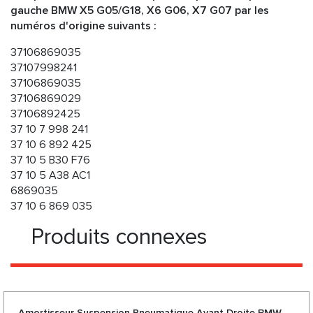
gauche BMW X5 G05/G18, X6 G06, X7 G07 par les
numéros d'origine suivants :
37106869035
37107998241
37106869035
37106869029
37106892425
37 10 7 998 241
37 10 6 892 425
37 10 5 B30 F76
37 10 5 A38 AC1
6869035
37 10 6 869 035
Produits connexes
Amortisseur Suspension Pneumatique Avant Droite BMW