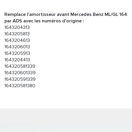
Remplace l'amortisseur avant Mercedes Benz ML/GL 164
par ADS avec les numéros d'origine :
1643204313
1643205813
1643204613
1643206013
1643205913
1643204413
164320581339
164320601339
164320591339
164320581380