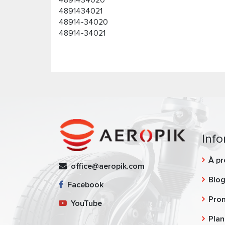
4891434020
4891434021
48914-34020
48914-34021
Info
À pr
office@aeropik.com
Blo
Facebook
Pro
YouTube
Plan