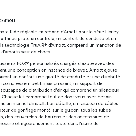
d'Arnott
te Ride réglable en rebond d'Arnott pour la série Harley-
frir au pilote un contrôle, un confort de conduite et un
de la technologie TruAIR® d'Arnott, comprend un manchon de
 d'amortisseur de chocs.
isseurs FOX® personnalisés chargés d'azote avec des
sant une conception en instance de brevet, Arnott ajoute
ant un confort, une qualité de conduite et une durabilité
n compresseur petit mais puissant, un support de
 soupapes de distribution d'air qui comprend un silencieux
béré. Chaque kit comprend tout ce dont vous avez besoin
pris un manuel d'installation détaillé, un faisceau de câbles
upteur de gonflage monté sur le guidon, tous les tubes
ds, des couvercles de boulons et des accessoires de
mesure et rigoureusement testé dans l'usine de