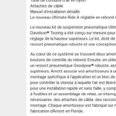
Tube de conduite d'air en nylon
Attaches de câble
Manuel d'installation détaillé
Le nouveau Ultimate Ride A réglable en rebond 
Le nouveau kit de suspension pneumatique Ultima
Davidson® Touring a été conçu sur mesure pour of
réglage de la hauteur supérieurs. Le kit, doté 
ressort pneumatique robuste et une conception
Au cœur de ce système se trouvent deux amort
boutons de contrôle du rebond. Ensuite, en utili
un ressort pneumatique Goodyear® robuste, assur
supérieurs. Arnott associe vos amortisseurs à u
montage spécifique à l'application et un bloc de
pour contrôler la vitesse à laquelle l'air est li
pour une installation rapide et sans faille, y com
à fusibles et un assemblage de relais, un interr
nécessaires, des attaches de câble, des raccor
montage. Chaque amortisseur est fabriqué sur 
fabrication d'Arnott en Floride.