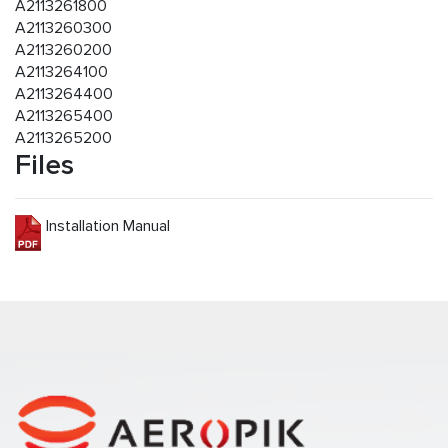
A2113261800
A2113260300
A2113260200
A2113264100
A2113264400
A2113265400
A2113265200
Files
Installation Manual