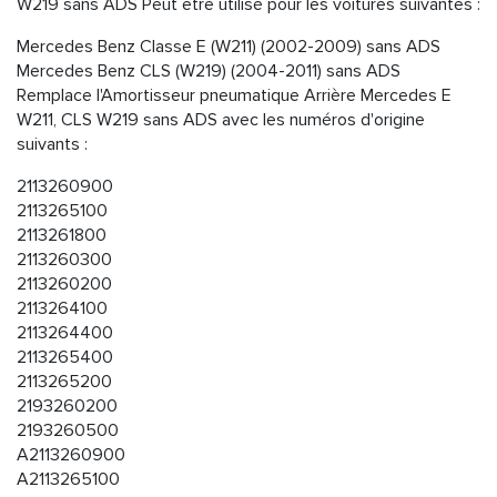
W219 sans ADS Peut être utilisé pour les voitures suivantes :
Mercedes Benz Classe E (W211) (2002-2009) sans ADS
Mercedes Benz CLS (W219) (2004-2011) sans ADS
Remplace l'Amortisseur pneumatique Arrière Mercedes E
W211, CLS W219 sans ADS avec les numéros d'origine
suivants :
2113260900
2113265100
2113261800
2113260300
2113260200
2113264100
2113264400
2113265400
2113265200
2193260200
2193260500
A2113260900
A2113265100