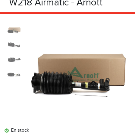
W218 Airmatic - Arnott
En stock