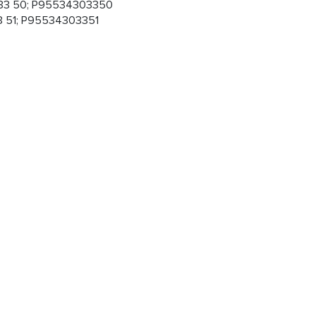
033 50; P95534303350
3 51; P95534303351