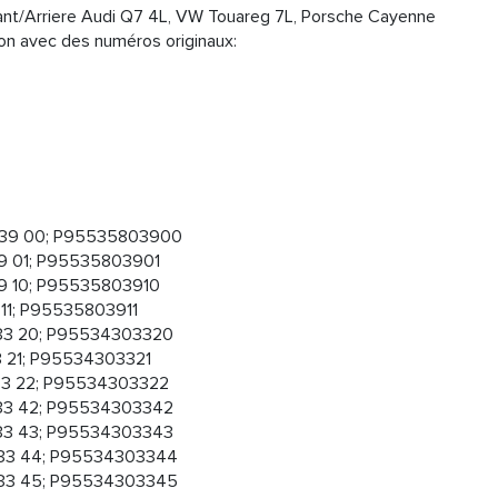
nt/Arriere Audi Q7 4L, VW Touareg 7L, Porsche Cayenne
on avec des numéros originaux:
039 00; P95535803900
9 01; P95535803901
9 10; P95535803910
 11; P95535803911
33 20; P95534303320
3 21; P95534303321
33 22; P95534303322
33 42; P95534303342
33 43; P95534303343
033 44; P95534303344
033 45; P95534303345