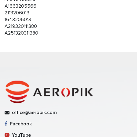
A1663205566
2113206013
1643206013
A219320111380
A251320311380
office@aeropik.com
Facebook
YouTube